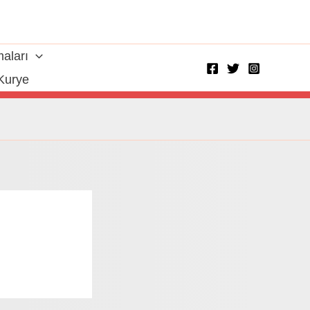
aları
Kurye