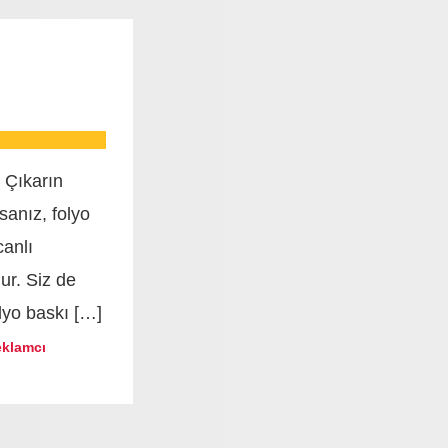
 Çıkarın
rsanız, folyo
canlı
ur. Siz de
lyo baskı […]
eklamcı