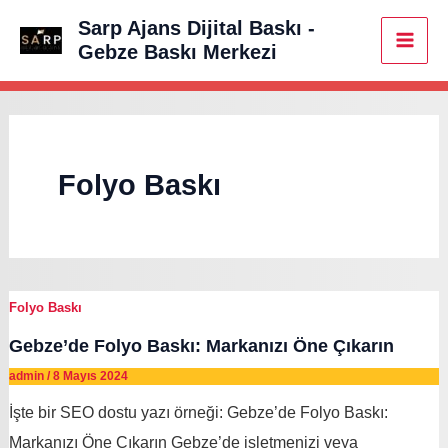
İçeriğe
Sarp Ajans Dijital Baskı -
atla
Gebze Baskı Merkezi
Mai
Men
Folyo Baskı
Folyo Baskı
Gebze’de Folyo Baskı: Markanızı Öne Çıkarın
admin
/
8 Mayıs 2024
İşte bir SEO dostu yazı örneği: Gebze’de Folyo Baskı:
Markanızı Öne Çıkarın Gebze’de işletmenizi veya