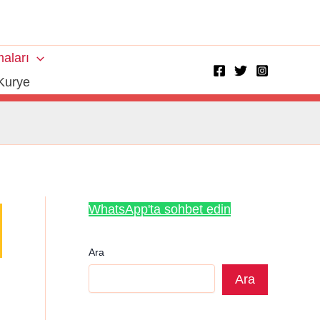
aları
Kurye
WhatsApp'ta sohbet edin
Ara
Ara