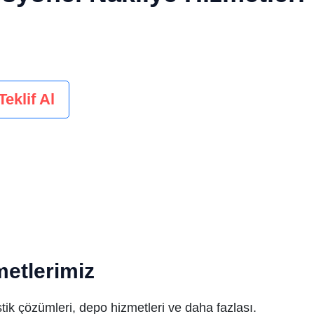
üvenilir ve hızlı taşımacılık
Teklif Al
metlerimiz
jistik çözümleri, depo hizmetleri ve daha fazlası.