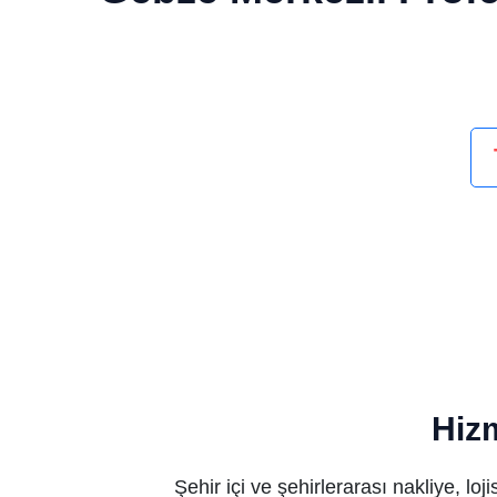
Marmara Bölgesi’nde g
Hiz
Şehir içi ve şehirlerarası nakliye, lo